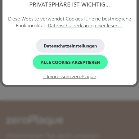
IN DEN WARENKORB
PRIVATSPHÄRE IST WICHTIG...
Diese Website verwendet Cookies für eine bestmögliche
Funktionalität.
Datenschutzerklärung hier lesen...
.
Beschreibung
Datenschutzeinstellungen
GUM® ActiVital® Sonic Schallzahnbürste Nachgewiesen
überlegene Wirksamkeit: Die mikrofeinen Borstenspitzen
sind 50% effekti…
Mehr
ALLE COOKIES AKZEPTIEREN
Bewertungen
- Impressum zeroPlaque
Abonnieren Sie jetzt unseren