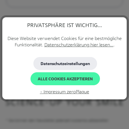
Datenschutz
PRIVATSPHÄRE IST WICHTIG...
Ich habe die
Datenschutzbestimmungen
zur Kenntnis
genommen.
*
Diese Website verwendet Cookies für eine bestmögliche
Funktionalität.
Datenschutzerklärung hier lesen...
.
Die mit einem Stern (*) markierten Felder sind Pflichtfelder.
ABONNIEREN
Datenschutzeinstellungen
ALLE COOKIES AKZEPTIEREN
- Impressum zeroPlaque
* Sie können den Newsletter jederzeit kostenlos abbestellen